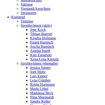
Mitgliedschaft
Satzung
Vorstand/Ausschuss
Sponsoren
Kunstrad
Training
Sportler/innen (aktiv)
Jette Koch
Tilman Baresel
Kendra Hofmann
Emmi Harnisch
Joscha Harnisch
Amelia Spieß
Kim Zarnetzki
Xena Lena Kienzle
Sportler/innen (ehemalig)
Jessica Singer
Jorit Mohr
Lars Eipper
Lena Günther
Robin Hartmann
Marla Löbel
Madalena Beck
Nina Marquardt
Sandra Roller