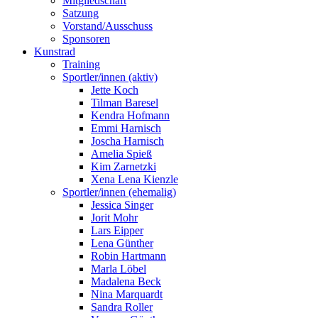
Mitgliedschaft
Satzung
Vorstand/Ausschuss
Sponsoren
Kunstrad
Training
Sportler/innen (aktiv)
Jette Koch
Tilman Baresel
Kendra Hofmann
Emmi Harnisch
Joscha Harnisch
Amelia Spieß
Kim Zarnetzki
Xena Lena Kienzle
Sportler/innen (ehemalig)
Jessica Singer
Jorit Mohr
Lars Eipper
Lena Günther
Robin Hartmann
Marla Löbel
Madalena Beck
Nina Marquardt
Sandra Roller