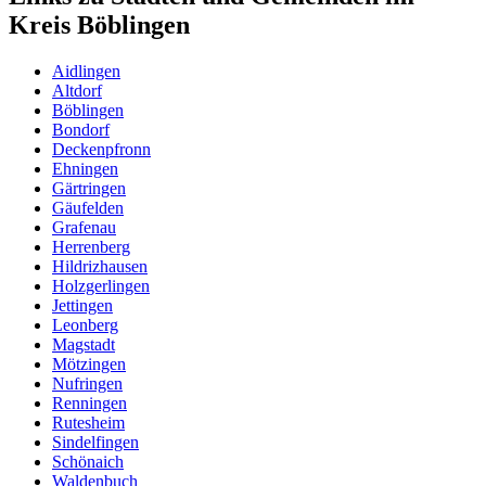
Kreis Böblingen
Aidlingen
Altdorf
Böblingen
Bondorf
Deckenpfronn
Ehningen
Gärtringen
Gäufelden
Grafenau
Herrenberg
Hildrizhausen
Holzgerlingen
Jettingen
Leonberg
Magstadt
Mötzingen
Nufringen
Renningen
Rutesheim
Sindelfingen
Schönaich
Waldenbuch