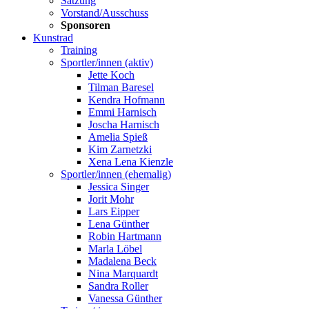
Satzung
Vorstand/Ausschuss
Sponsoren
Kunstrad
Training
Sportler/innen (aktiv)
Jette Koch
Tilman Baresel
Kendra Hofmann
Emmi Harnisch
Joscha Harnisch
Amelia Spieß
Kim Zarnetzki
Xena Lena Kienzle
Sportler/innen (ehemalig)
Jessica Singer
Jorit Mohr
Lars Eipper
Lena Günther
Robin Hartmann
Marla Löbel
Madalena Beck
Nina Marquardt
Sandra Roller
Vanessa Günther