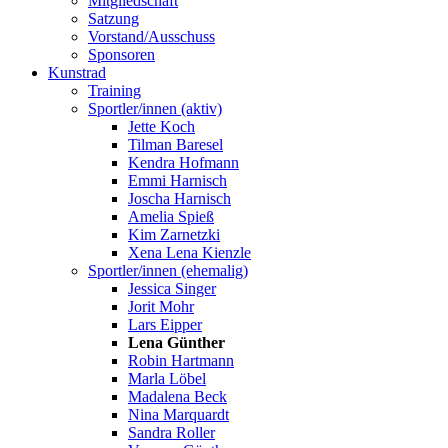
Mitgliedschaft
Satzung
Vorstand/Ausschuss
Sponsoren
Kunstrad
Training
Sportler/innen (aktiv)
Jette Koch
Tilman Baresel
Kendra Hofmann
Emmi Harnisch
Joscha Harnisch
Amelia Spieß
Kim Zarnetzki
Xena Lena Kienzle
Sportler/innen (ehemalig)
Jessica Singer
Jorit Mohr
Lars Eipper
Lena Günther
Robin Hartmann
Marla Löbel
Madalena Beck
Nina Marquardt
Sandra Roller