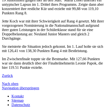
19 Juniorinnen gingen hier an den Start. Marla Löbel unterlief ein
untypischer Lapsus im 1. Drittel ihres Programms. Zeigte dann aber
konzentriert ihre restliche Kür und erzielte mit 99,88 von 119,10
Punkten Rang 8.
Jette Koch war mit ihrer Schwierigkeit auf Rang 4 gesetzt. Mit ihrer
vorgezogenen Nominierung in die Nationalmannschaft aufgrund
ihrer guten Leistungen in der Schülerklasse stand für sie eine
Doppelbelastung an: Neuland Junior Masters und gleich 2
Durchgänge.
Sie meisterte die Situation jedoch gekonnt. Im 1. Lauf holte sie sich
mit 126,41 von 138,30 Punkten Rang 4 mit Bestleistung.
Im Zwischenfinale toppte sie die Bestmarke. Mit 127,66 Punkten
war sie dann deutlich über der Finalteilnehmerin Leonie Papok, die
hier 119.51 Punkte erzielte.
Zurück
Nach oben
Navigation überspringen
Kontakt
Sitemap
Datenschutz