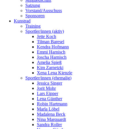
Mitgliedschaft
Satzung
Vorstand/Ausschuss
Sponsoren
Kunstrad
Training
Sportler/innen (aktiv)
Jette Koch
Tilman Baresel
Kendra Hofmann
Emmi Harnisch
Joscha Harnisch
Amelia Spieß
Kim Zarnetzki
Xena Lena Kienzle
Sportler/innen (ehemalig)
Jessica Singer
Jorit Mohr
Lars Eipper
Lena Günther
Robin Hartmann
Marla Löbel
Madalena Beck
Nina Marquardt
Sandra Roller