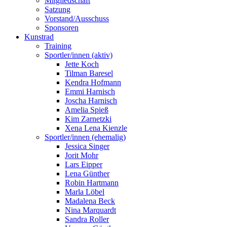
Mitgliedschaft
Satzung
Vorstand/Ausschuss
Sponsoren
Kunstrad
Training
Sportler/innen (aktiv)
Jette Koch
Tilman Baresel
Kendra Hofmann
Emmi Harnisch
Joscha Harnisch
Amelia Spieß
Kim Zarnetzki
Xena Lena Kienzle
Sportler/innen (ehemalig)
Jessica Singer
Jorit Mohr
Lars Eipper
Lena Günther
Robin Hartmann
Marla Löbel
Madalena Beck
Nina Marquardt
Sandra Roller