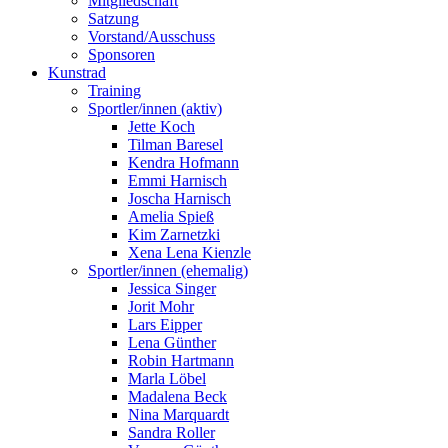
Mitgliedschaft
Satzung
Vorstand/Ausschuss
Sponsoren
Kunstrad
Training
Sportler/innen (aktiv)
Jette Koch
Tilman Baresel
Kendra Hofmann
Emmi Harnisch
Joscha Harnisch
Amelia Spieß
Kim Zarnetzki
Xena Lena Kienzle
Sportler/innen (ehemalig)
Jessica Singer
Jorit Mohr
Lars Eipper
Lena Günther
Robin Hartmann
Marla Löbel
Madalena Beck
Nina Marquardt
Sandra Roller