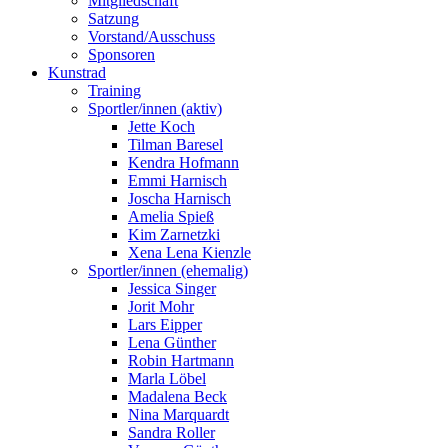
Mitgliedschaft
Satzung
Vorstand/Ausschuss
Sponsoren
Kunstrad
Training
Sportler/innen (aktiv)
Jette Koch
Tilman Baresel
Kendra Hofmann
Emmi Harnisch
Joscha Harnisch
Amelia Spieß
Kim Zarnetzki
Xena Lena Kienzle
Sportler/innen (ehemalig)
Jessica Singer
Jorit Mohr
Lars Eipper
Lena Günther
Robin Hartmann
Marla Löbel
Madalena Beck
Nina Marquardt
Sandra Roller