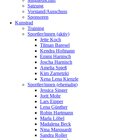
Mitgliedschaft
Satzung
Vorstand/Ausschuss
Sponsoren
Kunstrad
Training
Sportler/innen (aktiv)
Jette Koch
Tilman Baresel
Kendra Hofmann
Emmi Harnisch
Joscha Harnisch
Amelia Spieß
Kim Zarnetzki
Xena Lena Kienzle
Sportler/innen (ehemalig)
Jessica Singer
Jorit Mohr
Lars Eipper
Lena Günther
Robin Hartmann
Marla Löbel
Madalena Beck
Nina Marquardt
Sandra Roller