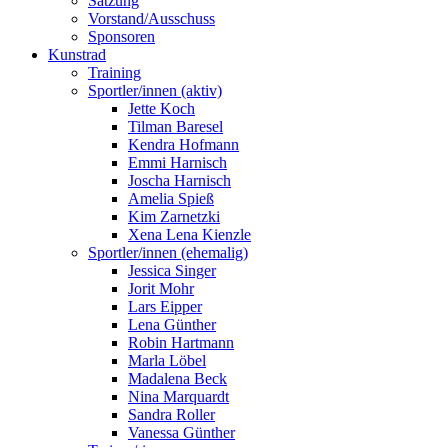
Satzung
Vorstand/Ausschuss
Sponsoren
Kunstrad
Training
Sportler/innen (aktiv)
Jette Koch
Tilman Baresel
Kendra Hofmann
Emmi Harnisch
Joscha Harnisch
Amelia Spieß
Kim Zarnetzki
Xena Lena Kienzle
Sportler/innen (ehemalig)
Jessica Singer
Jorit Mohr
Lars Eipper
Lena Günther
Robin Hartmann
Marla Löbel
Madalena Beck
Nina Marquardt
Sandra Roller
Vanessa Günther