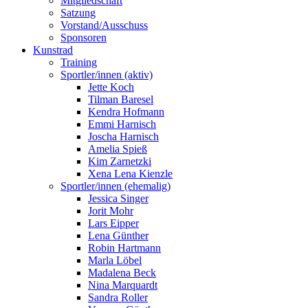
Mitgliedschaft
Satzung
Vorstand/Ausschuss
Sponsoren
Kunstrad
Training
Sportler/innen (aktiv)
Jette Koch
Tilman Baresel
Kendra Hofmann
Emmi Harnisch
Joscha Harnisch
Amelia Spieß
Kim Zarnetzki
Xena Lena Kienzle
Sportler/innen (ehemalig)
Jessica Singer
Jorit Mohr
Lars Eipper
Lena Günther
Robin Hartmann
Marla Löbel
Madalena Beck
Nina Marquardt
Sandra Roller