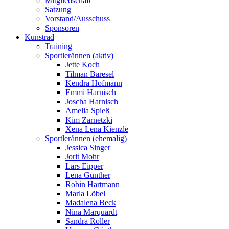
Mitgliedschaft
Satzung
Vorstand/Ausschuss
Sponsoren
Kunstrad
Training
Sportler/innen (aktiv)
Jette Koch
Tilman Baresel
Kendra Hofmann
Emmi Harnisch
Joscha Harnisch
Amelia Spieß
Kim Zarnetzki
Xena Lena Kienzle
Sportler/innen (ehemalig)
Jessica Singer
Jorit Mohr
Lars Eipper
Lena Günther
Robin Hartmann
Marla Löbel
Madalena Beck
Nina Marquardt
Sandra Roller