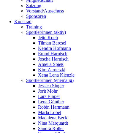
Mitgliedschaft
Satzung
Vorstand/Ausschuss
Sponsoren
Kunstrad
Training
Sportler/innen (aktiv)
Jette Koch
Tilman Baresel
Kendra Hofmann
Emmi Harnisch
Joscha Harnisch
Amelia Spieß
Kim Zarnetzki
Xena Lena Kienzle
Sportler/innen (ehemalig)
Jessica Singer
Jorit Mohr
Lars Eipper
Lena Günther
Robin Hartmann
Marla Löbel
Madalena Beck
Nina Marquardt
Sandra Roller