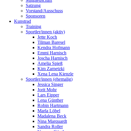
Mitgliedschaft
Satzung
Vorstand/Ausschuss
Sponsoren
Kunstrad
Training
Sportler/innen (aktiv)
Jette Koch
Tilman Baresel
Kendra Hofmann
Emmi Harnisch
Joscha Harnisch
Amelia Spieß
Kim Zarnetzki
Xena Lena Kienzle
Sportler/innen (ehemalig)
Jessica Singer
Jorit Mohr
Lars Eipper
Lena Günther
Robin Hartmann
Marla Löbel
Madalena Beck
Nina Marquardt
Sandra Roller