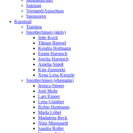
Mitgliedschaft
Satzung
Vorstand/Ausschuss
Sponsoren
Kunstrad
Training
Sportler/innen (aktiv)
Jette Koch
Tilman Baresel
Kendra Hofmann
Emmi Harnisch
Joscha Harnisch
Amelia Spieß
Kim Zarnetzki
Xena Lena Kienzle
Sportler/innen (ehemalig)
Jessica Singer
Jorit Mohr
Lars Eipper
Lena Günther
Robin Hartmann
Marla Löbel
Madalena Beck
Nina Marquardt
Sandra Roller