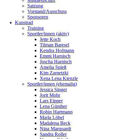
Mitgliedschaft
Satzung
Vorstand/Ausschuss
Sponsoren
Kunstrad
Training
Sportler/innen (aktiv)
Jette Koch
Tilman Baresel
Kendra Hofmann
Emmi Harnisch
Joscha Harnisch
Amelia Spieß
Kim Zarnetzki
Xena Lena Kienzle
Sportler/innen (ehemalig)
Jessica Singer
Jorit Mohr
Lars Eipper
Lena Günther
Robin Hartmann
Marla Löbel
Madalena Beck
Nina Marquardt
Sandra Roller